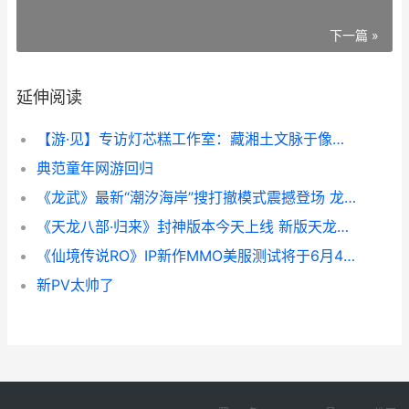
下一篇 »
延伸阅读
【游·见】专访灯芯糕工作室：藏湘土文脉于像素之间 见游戏百科
典范童年网游回归
《龙武》最新“潮汐海岸”搜打撤模式震撼登场 龙武作品
《天龙八部·归来》封神版本今天上线 新版天龙八部主题曲归处
《仙境传说RO》IP新作MMO美服测试将于6月4日开启 仙境传说ro游戏
新PV太帅了