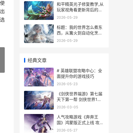
使
和平精英光子修复教学,从
玩家视角看更新背后的真
出
相
2026-05-29
选
标题：我的世界怎么煮东
西，从篝火到自动化烹饪
指南
2026-05-29
经典文章
»
# 英雄联盟攻略中心：全
面提升你的游戏技巧
2026-05-23
《剑侠世界端游》第七届
天下第一帮 剑侠世界1端
游
2026-03-05
人气攻略游戏《奔奔王
国》鸿蒙版正式上线 攻略
游戏人设
2026-05-27