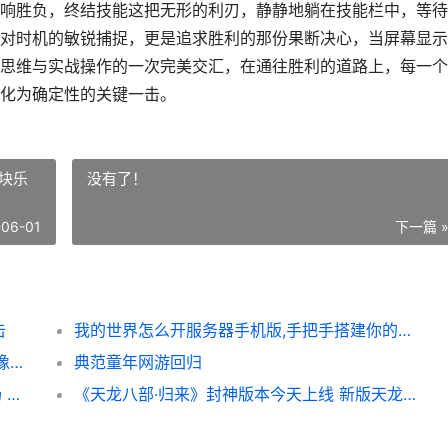
响胜负，终结技能这把无形的利刃，静静地躺在技能栏中，等待
对时机的敏锐捕捉，更是追求胜利的那份果断决心，当屏幕显示
思维与实战操作的一次完美交汇，在通往胜利的道路上，每一个
化为确定性的关键一击。
块乐
没有了！
-06-01
下一篇 
击
我的世界怎么开服务器手机版,手把手搭建你的方块乐园
【游·见】专访灯芯糕工作室：藏湘土文脉于像素之间 见游戏百科
典范童年网游回归
《龙武》最新“潮汐海岸”搜打撤模式震撼登场 龙武作品
《天龙八部·归来》封神版本今天上线 新版天龙八部主题曲归处