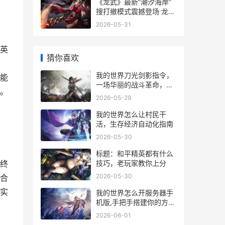
《龙武》最新“潮汐海岸”
搜打撤模式震撼登场 龙武
作品
2026-05-31
英
猜你喜欢
我的世界刀光剑影指令，
能
一场华丽的战斗革命，副
。
标题，赋予方块世界锋芒
2026-05-29
的艺术
我的世界怎么让村民干
活，生存经济自动化指南
2026-05-30
标题：和平精英都有什么
技巧，老玩家教你上分
终
2026-05-30
合
实
我的世界怎么开服务器手
机版,手把手搭建你的方块
乐园
2026-06-01