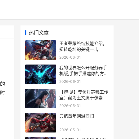
热门文章
王者荣耀终结技能介绍，
扭转乾坤的关键一击
2026-06-01
我的世界怎么开服务器手
机版,手把手搭建你的方块
乐园
2026-06-01
的
【游·见】专访灯芯糕工作
时
室：藏湘土文脉于像素之
间 见游戏百科
2026-05-31
典范童年网游回归
2026-05-31